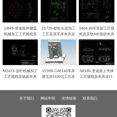
JJ869-变速箱外侧盖
Z1726-砂轮头架加工
S404-刹车支架工艺规
机械加工工艺规程及
工艺及其车床夹具设
程及其铣A向面的夹具
铣底面夹具设计
计
设计
M2423-连杆机械加工
V239B-CA6140车床
N8180-变速器上壳体
工艺规程及铣面夹具
拨叉[831002]工艺及
工艺规程及夹具设计-
设计
铣32×32面夹具设计
变速箱上盖
[含三维图]
关于我们
网站申明
友情链接
联系我们