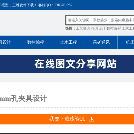
，三维软件下载！ 客服QQ：2363701252
热搜：
工艺夹具
模具设计
数控编程
土木工
具设计
数控编程
土木工程
采矿通风
机
0mm孔夹具设计
我要下载该资源