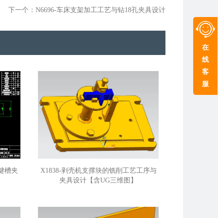
下一个：N6696-车床支架加工工艺与钻18孔夹具设计
在
线
客
服
铣键槽夹
X1838-剥壳机支撑块的铣削工艺工序与
夹具设计【含UG三维图】