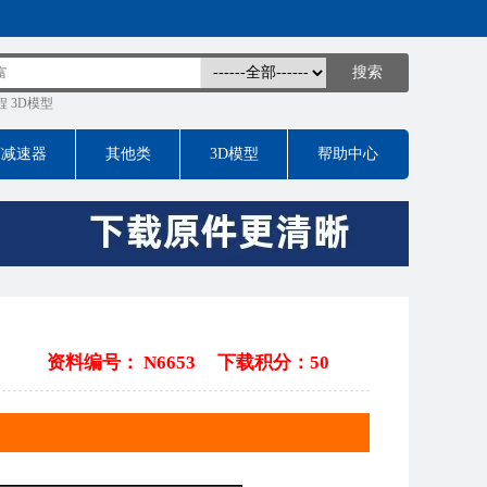
程
3D模型
床减速器
其他类
3D模型
帮助中心
资料编号： N6653
下载积分：50