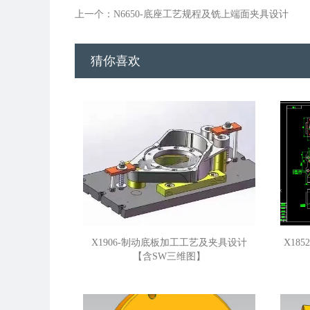
上一个：N6650-底座工艺规程及铣上端面夹具设计
猜你喜欢
X1906-制动底板加工工艺及夹具设计
X18
【含SW三维图】