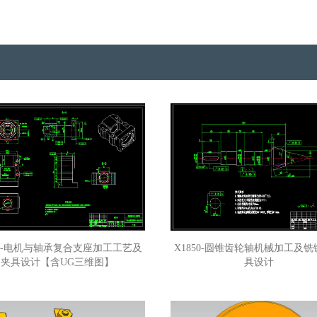
52-电机与轴承复合支座加工工艺及
X1850-圆锥齿轮轴机械加工及
夹具设计【含UG三维图】
具设计