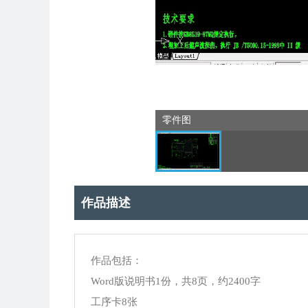
零件图
作品描述
作品包括：
Word版说明书1份，共8页，约2400字
工序卡8张