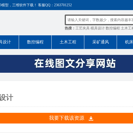
，三维软件下载！ 客服QQ：2363701252
热搜：
工艺夹具
模具设计
数控编程
土木工
具设计
数控编程
土木工程
采矿通风
机
程设计
我要下载该资源