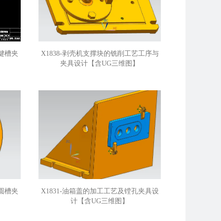
铣键槽夹
X1838-剥壳机支撑块的铣削工艺工序与
夹具设计【含UG三维图】
半圆槽夹
X1831-油箱盖的加工工艺及镗孔夹具设
计【含UG三维图】