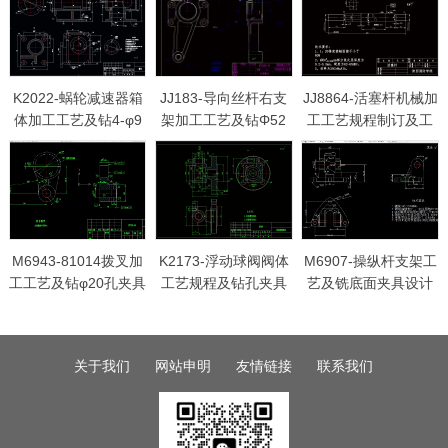
K2022-蜗轮减速器箱
JJ183-导向丝杆右支
JJ8864-活塞杆机械加
体加工工艺及钻4-φ9
架加工工艺及钻Φ52
工工艺规程制订及工
孔夹具设计
孔夹具设计[含工艺流
序工艺装备设计
程图]
M6943-81014拨叉加
K2173-浮动球阀阀体
M6907-操纵杆支架工
工工艺及钻φ20孔夹具
工艺规程及钻孔夹具
艺及铣底面夹具设计
设计
设计
[气动夹具]
关于我们
网站申明
友情链接
联系我们