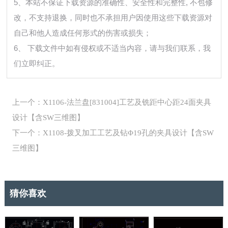
5、本站不保证下载资源的准确性、安全性和完整性, 不包修
改，不支持退换，同时也不承担用户因使用这些下载资源对
自己和他人造成任何形式的伤害或损失；
6、 下载文件中如有侵权或不适当内容，请与我们联系，我
们立即纠正。
上一个：X1106-法兰盘[831004]工艺及铣距中心距24面夹具
设计【含SW三维图】
下一个：X1108-拨叉加工工艺及钻Φ19孔的夹具设计【含SW
三维图】
猜你喜欢