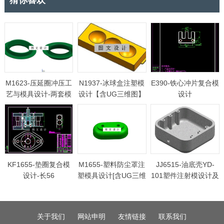
M1623-压延圈冲压工
N1937-冰球盒注塑模
E390-铁心冲片复合模
艺与模具设计-两套模
设计【含UG三维图】
设计
具[含三维图]
KF1655-垫圈复合模
M1655-塑料防尘罩注
JJ6515-油底壳YD-
设计-长56
塑模具设计[含UG三维
101塑件注射模设计及
图]长90
成型零件数控编程
【含Proe三维图】
关于我们
网站申明
友情链接
联系我们