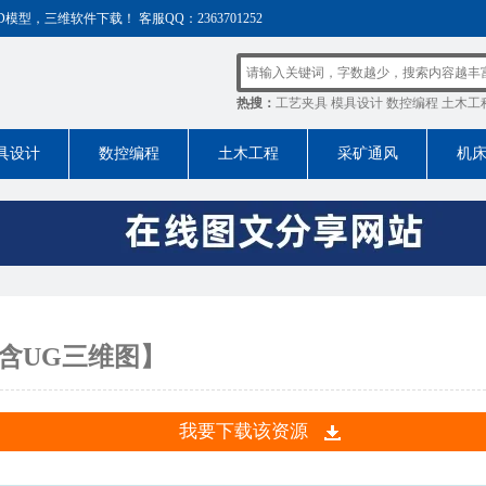
，三维软件下载！ 客服QQ：2363701252
热搜：
工艺夹具
模具设计
数控编程
土木工
具设计
数控编程
土木工程
采矿通风
机
【含UG三维图】
我要下载该资源