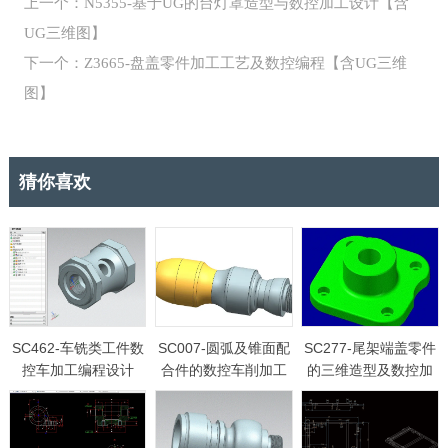
上一个：N5355-基于UG的台灯罩造型与数控加工设计【含
UG三维图】
下一个：Z3665-盘盖零件加工工艺及数控编程【含UG三维
图】
猜你喜欢
SC462-车铣类工件数
SC007-圆弧及锥面配
SC277-尾架端盖零件
控车加工编程设计
合件的数控车削加工
的三维造型及数控加
【三维UG】
工艺及编程【含UG三
工CAM
维图】【两件套】