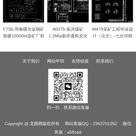
F736-珲春曙光金铜矿
A0075-振兴煤矿
W479采矿工程毕业设
新建10000td选矿厂初
1.2Mta新井通风安全
计（论文）-七台河精
步设计
设计[安全工程专业]
煤集团公司新铁三矿
1.20Mta新井设计
关于我们
网站申明
友情链接
联系我们
扫一扫，联系微信客服
Copyright @ 龙图网版权所有 网站客服QQ：2363701252 微信
客服：a58cad