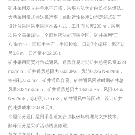
矿井采用双立井单水平开拓，采煤方法为走向长壁采煤法。
大巷采用带式输送机运煤，辅助运输采用1 t固定箱式矿车。
设计首采区采用采区准备方式，工作面长度230 m，采用一
次采全高采煤法，全部跨落法处理采空区。矿井采用“三
八”制作业，两班半生产，半班检修。日进7个循环，循环进
尺0.6 m，日产量4402.06 t。
矿井采用两翼对角式通风。通风容易时期矿井总需风量3324
m3/min，矿井通风总阻力 693.3Pa，风阻0.226 N•s2/m8，
等积孔2.50 m2，矿井通风容易。矿井通风困难时期矿井总
风量3324 m3/min，矿井通风总阻力1396.3 Pa，风阻0.459
N•s2/m8，等积孔1.76 m2，矿井通风中等困难。设计矿井
的吨煤成本120.08 元/t。
专题部分题目是回采巷道复合顶板破坏机理与支护技术。
翻译部分是采矿活动诱发微震。
英文原文题目为：Triggering of Seismicity Remote from