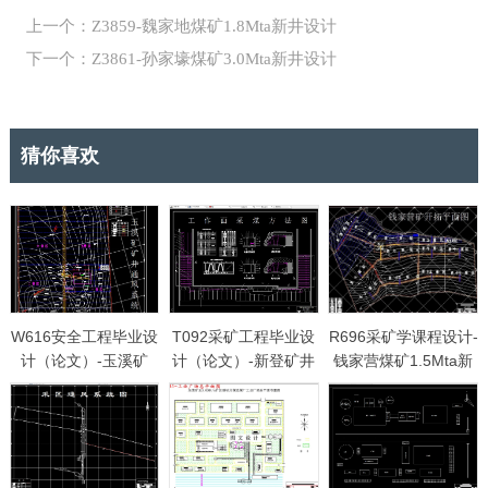
上一个：Z3859-魏家地煤矿1.8Mta新井设计
下一个：Z3861-孙家壕煤矿3.0Mta新井设计
猜你喜欢
W616安全工程毕业设
T092采矿工程毕业设
R696采矿学课程设计-
计（论文）-玉溪矿
计（论文）-新登矿井
钱家营煤矿1.5Mta新
1.8Mta新井通风安全
0.9Mta新井设计
井设计
设计