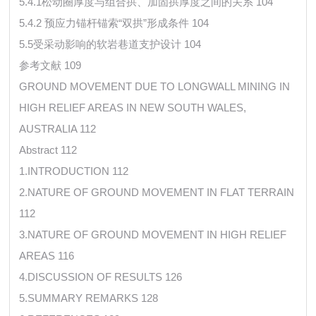
5.4.1松动圈厚度与组合拱、加固拱厚度之间的关系 104
5.4.2 预应力锚杆锚索“双拱”形成条件 104
5.5受采动影响的软岩巷道支护设计 104
参考文献 109
GROUND MOVEMENT DUE TO LONGWALL MINING IN
HIGH RELIEF AREAS IN NEW SOUTH WALES,
AUSTRALIA 112
Abstract 112
1.INTRODUCTION 112
2.NATURE OF GROUND MOVEMENT IN FLAT TERRAIN
112
3.NATURE OF GROUND MOVEMENT IN HIGH RELIEF
AREAS 116
4.DISCUSSION OF RESULTS 126
5.SUMMARY REMARKS 128