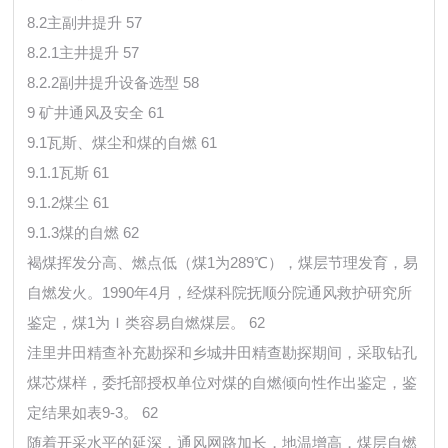
8.2主副井提升 57
8.2.1主井提升 57
8.2.2副井提升设备选型 58
9 矿井通风及安全 61
9.1瓦斯、煤尘和煤的自燃 61
9.1.1瓦斯 61
9.1.2煤尘 61
9.1.3煤的自燃 62
褐煤挥发分高、燃点低（煤1为289℃），煤层节理发育，易
自燃发火。1990年4月，经煤科院抚顺分院通风救护研究所
鉴定，煤1为Ｉ类容易自燃煤层。 62
洼里井田精查补充勘探和乡城井田精查勘探期间，采取钻孔
煤芯煤样，委托部授权单位对煤的自燃倾向性作出鉴定，鉴
定结果如表9-3。 62
随着开采水平的延深，通风网路加长，地温增高，煤层自燃