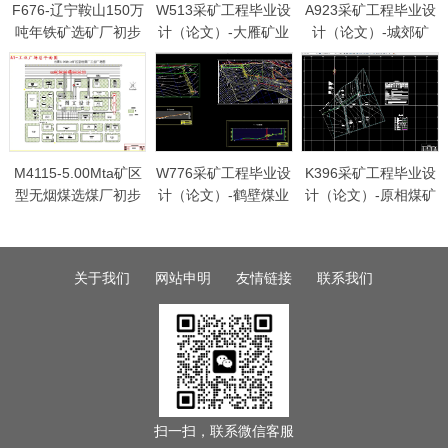
F676-辽宁鞍山150万
W513采矿工程毕业设
A923采矿工程毕业设
吨年铁矿选矿厂初步
计（论文）-大雁矿业
计（论文）-城郊矿
设计
集团二矿0.9Mta新井
240万ta新井设计
设计
M4115-5.00Mta矿区
W776采矿工程毕业设
K396采矿工程毕业设
型无烟煤选煤厂初步
计（论文）-鹤壁煤业
计（论文）-原相煤矿
设计
集团六矿矿井初步设
90万吨矿井初步设计
计
关于我们
网站申明
友情链接
联系我们
扫一扫，联系微信客服