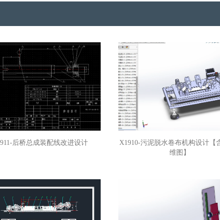
1911-后桥总成装配线改进设计
X1910-污泥脱水卷布机构设计【
维图】