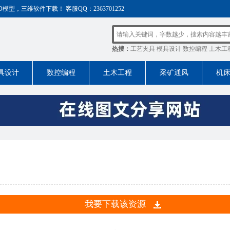
，三维软件下载！ 客服QQ：2363701252
热搜：
工艺夹具
模具设计
数控编程
土木工
具设计
数控编程
土木工程
采矿通风
机
我要下载该资源