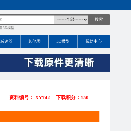
程
3D模型
床减速器
其他类
3D模型
帮助中心
资料编号： XY742
下载积分：150