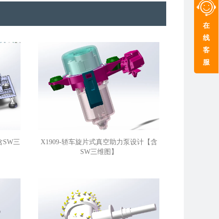
在
线
客
服
含SW三
X1909-轿车旋片式真空助力泵设计【含
SW三维图】