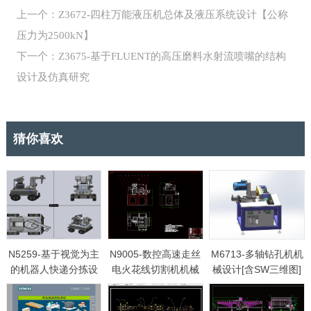
上一个：Z3672-四柱万能液压机总体及液压系统设计【公称
压力为2500kN】
下一个：Z3675-基于FLUENT的高压磨料水射流喷嘴的结构
设计及仿真研究
猜你喜欢
N5259-基于视觉为主
N9005-数控高速走丝
M6713-多轴钻孔机机
的机器人快递分拣设
电火花线切割机机械
械设计[含SW三维图]
计【含SW三维图】
结构及进给控制系统
设计