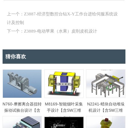
上一个：Z3887-经济型数控台钻X-Y工作台进给伺服系统设
计及控制
下一个：Z3889-电动苹果（水果）皮削皮机设计
猜你喜欢
N760-摩擦离合器扭转
M8169-智能烟叶采集
N2241-蜡块自动堆垛
振动试验台设计【含
手设计【含SW三维
机设计【含SW三维
Proe三维图】
图】
图】