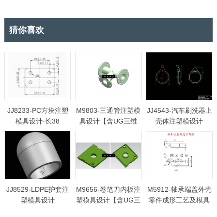
猜你喜欢
JJ8233-PC方块注塑
M9803-三通管注塑模
JJ4543-汽车刷洗器上
模具设计-长38
具设计【含UG三维
壳体注塑模设计
图】
JJ8529-LDPE护套注
M9656-卷笔刀内板注
M5912-轴承端盖外壳
塑模具设计
塑模具设计【含UG三
零件成形工艺及模具
维图】
设计