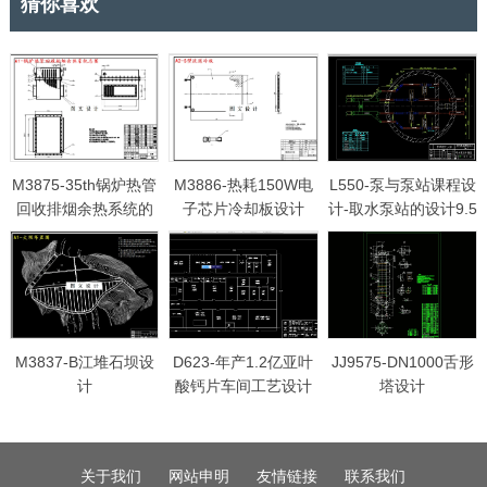
猜你喜欢
M3875-35th锅炉热管
M3886-热耗150W电
L550-泵与泵站课程设
回收排烟余热系统的
子芯片冷却板设计
计-取水泵站的设计9.5
设计
万
M3837-B江堆石坝设
D623-年产1.2亿亚叶
JJ9575-DN1000舌形
计
酸钙片车间工艺设计
塔设计
关于我们
网站申明
友情链接
联系我们