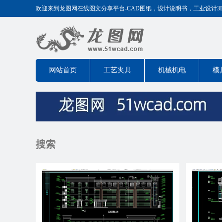
欢迎来到龙图网在线图文分享平台-CAD图纸，设计说明书，工业设计3D模型
网站首页
工艺夹具
机械机电
模
搜索