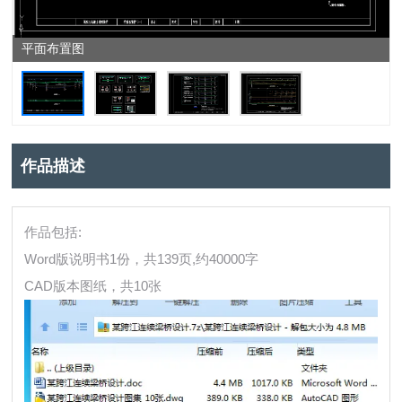
平面布置图
作品描述
作品包括:
Word版说明书1份，共139页,约40000字
CAD版本图纸，共10张