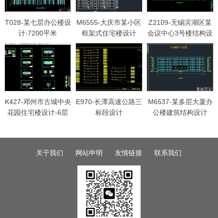
T028-某七层办公楼设
M6555-大庆市某小区
Z2109-无锡滨湖区某
计-7200平米
框架式住宅楼设计
会议中心3号楼结构设
计
K427-邓州市古城中央
E970-长潭高速公路三
M6537-某多层大厦办
花园住宅楼设计-6层
标段设计
公楼建筑结构设计
3228平米，三单元2
户型
关于我们
网站申明
友情链接
联系我们