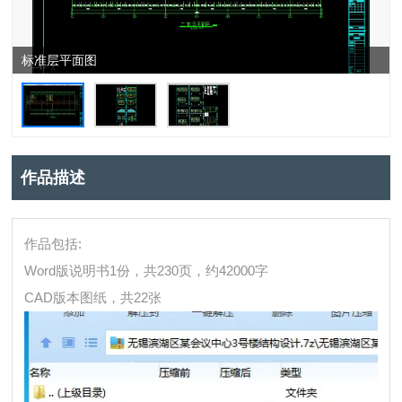
标准层平面图
作品描述
作品包括:
Word版说明书1份，共230页，约42000字
CAD版本图纸，共22张