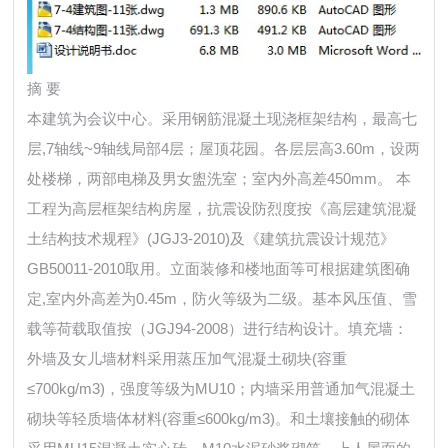
摘 要
本建筑为会议中心。采用钢筋混凝土现浇框架结构，最高七
层,7轴线~9轴线局部4层；屋顶花园。各层层高3.60m，设两
处楼梯，两部电梯及男女盥洗室；室内外高差450mm。 本
工程为高层框架结构房屋，抗震设防烈度按《高层建筑混凝
土结构技术规程》(JGJ3-2010)及《建筑抗震设计规范》
GB50011-2010取用。立面装修和楼地面等可根据建筑图确
定,室内外高差为0.45m，防火等级为二级。基本风压值、雪
载等荷载取值按（JGJ94-2008）进行结构设计。填充墙：
外墙及女儿墙材料采用蒸压加气混凝土砌块(容重
≤700kg/m3)，强度等级为MU10；内墙采用普通加气混凝土
砌块等轻质墙体材料(容重≤600kg/m3)。和土壤接触的砌体