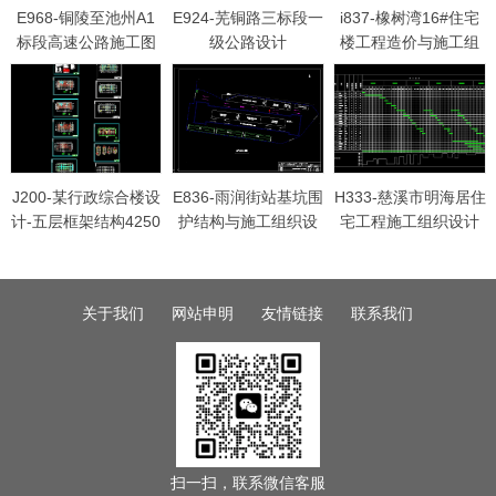
E968-铜陵至池州A1
E924-芜铜路三标段一
i837-橡树湾16#住宅
标段高速公路施工图
级公路设计
楼工程造价与施工组
设计
织设计
J200-某行政综合楼设
E836-雨润街站基坑围
H333-慈溪市明海居住
计-五层框架结构4250
护结构与施工组织设
宅工程施工组织设计
平米
计
关于我们
网站申明
友情链接
联系我们
扫一扫，联系微信客服