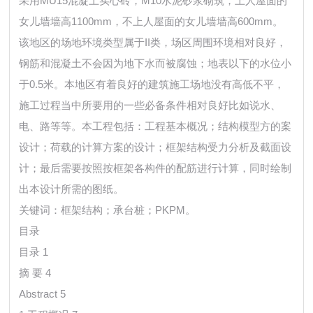
采用MU15混凝土实心砖，M10水泥砂浆砌筑，上人屋面的
女儿墙墙高1100mm，不上人屋面的女儿墙墙高600mm。
该地区的场地环境类型属于II类，场区周围环境相对良好，
钢筋和混凝土不会因为地下水而被腐蚀；地表以下的水位小
于0.5米。本地区有着良好的建筑施工场地没有高低不平，
施工过程当中所要用的一些必备条件相对良好比如说水、
电、路等等。本工程包括：工程基本概况；结构模型方的案
设计；荷载的计算方案的设计；框架结构受力分析及截面设
计；最后需要按照按框架各构件的配筋进行计算，同时绘制
出本设计所需的图纸。
关键词：框架结构；承台桩；PKPM。
目录
目录 1
摘 要 4
Abstract 5