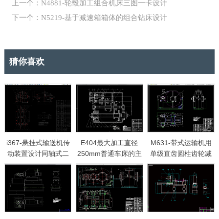
上一个：N4881-轮毂加工组合机床三图一卡设计
下一个：N5219-基于减速箱箱体的组合钻床设计
猜你喜欢
i367-悬挂式输送机传
E404最大加工直径
M631-带式运输机用
动装置设计同轴式二
250mm普通车床的主
单级直齿圆柱齿轮减
级减速器
轴箱部件设计[4KW，
速器设计F=4550
90-2000，1.41 10级]
V=1.25 D=270