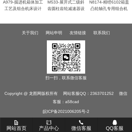
A979-掘进机箱体加工
M533-展开式二级斜
N8174-精镗6102箱盖
工艺及组合机床设计
齿圆柱齿轮减速器设
凸轮轴孔专用组合机
计T=650 V=0.85
床的设计
D=370
关于我们
网站申明
友情链接
联系我们
扫一扫，联系微信客服
Copyright @ 龙图网版权所有 网站客服QQ：2363701252 微信
客服：a58cad
皖ICP备2021006205号-2
网站首页
产品中心
微信客服
QQ客服