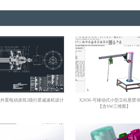
37-外置电动滚筒2级行星减速机设计
X2036-可移动式小型立柱悬臂
【含SW三维图】