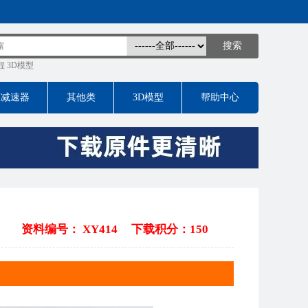
程
3D模型
床减速器
其他类
3D模型
帮助中心
资料编号： XY414
下载积分：150