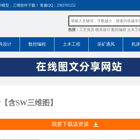
，三维软件下载！ 客服QQ：2363701252
热搜：
工艺夹具
模具设计
数控编程
土木工
具设计
数控编程
土木工程
采矿通风
机
计【含SW三维图】
我要下载该资源