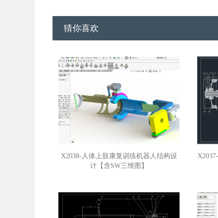
猜你喜欢
X2038-人体上肢康复训练机器人结构设
X20
计【含SW三维图】