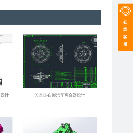
在
线
客
服
吊设计
X1912-自卸汽车离合器设计